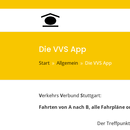
Die VVS App
Start
Allgemein
Die VVS App
9
9
V
erkehrs
V
erbund
S
tuttgart:
Fahrten von A nach B, alle Fahrpläne o
Der Treffpunk