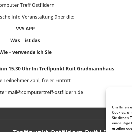
omputer Treff Ostfildern
ische Info Veranstaltung über die:
VVS APP
Was – ist das
Wie – verwende ich Sie
ginn 15.30 Uhr Im Treffpunkt Ruit Gradmannhaus
 Teilnehmer Zahl, freier Eintritt
er mail@computertreff-ostfildern.de
Um Ihnen ei
Cookies, u
Sie diesen 
eindeutige 
erteilen od