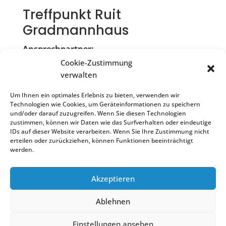
Treffpunkt Ruit
Gradmannhaus
Ansprechpartner:
Cookie-Zustimmung
Karin Funk
verwalten
Scharnhauser Str. 25
Um Ihnen ein optimales Erlebnis zu bieten, verwenden wir
73760 Ostfildern
Technologien wie Cookies, um Geräteinformationen zu speichern
und/oder darauf zuzugreifen. Wenn Sie diesen Technologien
Kontakt:
zustimmen, können wir Daten wie das Surfverhalten oder eindeutige
Telefon: 0711 441 4063
IDs auf dieser Website verarbeiten. Wenn Sie Ihre Zustimmung nicht
E-Mail: treffpunkt.ruit@ostfildern.de
erteilen oder zurückziehen, können Funktionen beeinträchtigt
werden.
Akzeptieren
Treffpunkt Ostfildern Ruit | 2022
Ablehnen
Scharnhauser Str. 25
Einstellungen ansehen