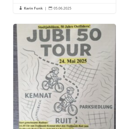
Karin Funk
|
05.06.2025

