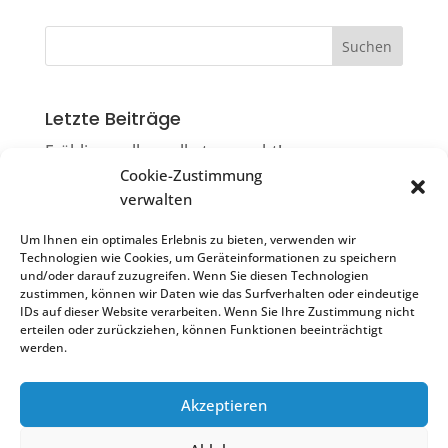
Letzte Beiträge
Frühlingsrollen selbst gemacht!
Cookie-Zustimmung
Die Ruiter Flimmerkiste
verwalten
Filmkneiple & Flimmerkiste = Flimmerkneiple
Um Ihnen ein optimales Erlebnis zu bieten, verwenden wir
Sonntagscafé
Technologien wie Cookies, um Geräteinformationen zu speichern
und/oder darauf zuzugreifen. Wenn Sie diesen Technologien
Impulsvortrag „Resilienz stärken“
zustimmen, können wir Daten wie das Surfverhalten oder eindeutige
IDs auf dieser Website verarbeiten. Wenn Sie Ihre Zustimmung nicht
erteilen oder zurückziehen, können Funktionen beeinträchtigt
werden.
Akzeptieren
Treffpunkt Ostfildern Ruit | 2022