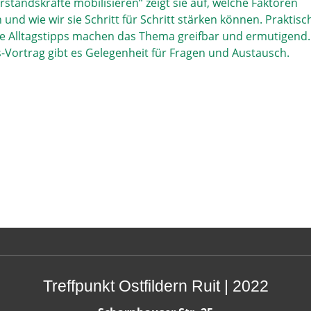
rstandskräfte mobilisieren“ zeigt sie auf, welche Faktoren
und wie wir sie Schritt für Schritt stärken können. Praktisc
 Alltagstipps machen das Thema greifbar und ermutigend.
s-Vortrag gibt es Gelegenheit für Fragen und Austausch.
Treffpunkt Ostfildern Ruit | 2022