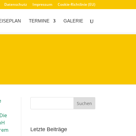
Datenschutz
Impressum
Cookie-Richtlinie (EU)
EISEPLAN
TERMINE
GALERIE
e
 Die
mbH
Letzte Beiträge
ihrem