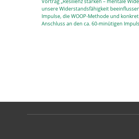
Vortrag „Resilienz stärken – mentale Wide
unsere Widerstandsfähigkeit beeinflussen 
Impulse, die WOOP-Methode und konkrete
Anschluss an den ca. 60-minütigen Impul