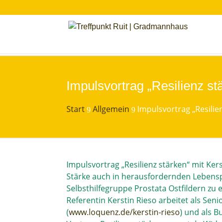
Impulsvortrag „Resilienz st
Start
Allgemein
Impulsvortrag „Resilie
9
9
Impulsvortrag „Resilienz stärken“ mit Kers
Stärke auch in herausfordernden Lebensp
Selbsthilfegruppe Prostata Ostfildern zu
Referentin Kerstin Rieso arbeitet als S
(
www.loquenz.de/kerstin-rieso
) und als B