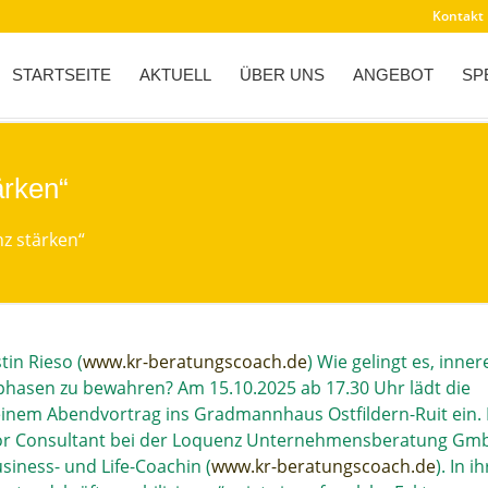
Kontakt
STARTSEITE
AKTUELL
ÜBER UNS
ANGEBOT
SP
ärken“
nz stärken“
tin Rieso (
www.kr-beratungscoach.de
) Wie gelingt es, inner
hasen zu bewahren? Am 15.10.2025 ab 17.30 Uhr lädt die
 einem Abendvortrag ins Gradmannhaus Ostfildern-Ruit ein.
enior Consultant bei der Loquenz Unternehmensberatung G
usiness- und Life-Coachin (
www.kr-beratungscoach.de
). In 