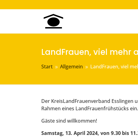
LandFrauen, viel mehr 
Start
Allgemein
LandFrauen, viel me
9
9
Der KreisLandFrauenverband Esslingen un
Rahmen eines LandFrauenfrühstücks ein
Gäste sind willkommen!
Samstag, 13. April 2024, von 9.30 bis 1