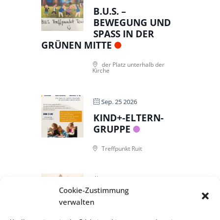
B.U.S. –
BEWEGUNG UND
SPASS IN DER G
RÜNEN MITTE
der Platz unterhalb der
Kirche
Sep. 25 2026
KIND+-ELTERN-
GRUPPE
Treffpunkt Ruit
Sep. 27 2026
Cookie-Zustimmung
SONNTAGABEND –
verwalten
YOGA