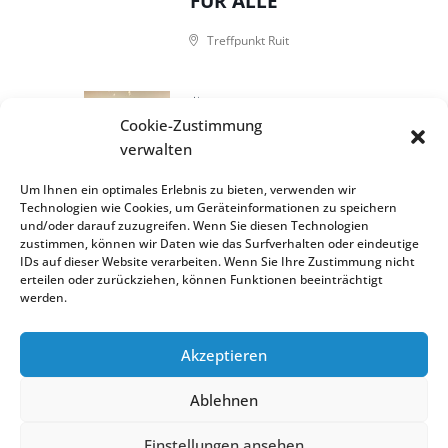
FÜR ALLE
Treffpunkt Ruit
Aug. 26 2026
Cookie-Zustimmung
RUITER
verwalten
FLIMMERKISTE
Um Ihnen ein optimales Erlebnis zu bieten, verwenden wir
Treffpunkt Ruit
Technologien wie Cookies, um Geräteinformationen zu speichern
und/oder darauf zuzugreifen. Wenn Sie diesen Technologien
zustimmen, können wir Daten wie das Surfverhalten oder eindeutige
IDs auf dieser Website verarbeiten. Wenn Sie Ihre Zustimmung nicht
erteilen oder zurückziehen, können Funktionen beeinträchtigt
WEITERE ANZEIGEN
werden.
Akzeptieren
Treffpunkt Ostfildern Ruit | 2022
Ablehnen
Scharnhauser Str. 25
Einstellungen ansehen