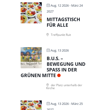
Aug. 12 2026
- März 24
2027
MITTAGSTISCH
FÜR ALLE
Treffpunkt Ruit
Aug. 13 2026
B.U.S. –
BEWEGUNG UND
SPASS IN DER G
RÜNEN MITTE
der Platz unterhalb der
Kirche
Aug. 13 2026
- März 25
2027