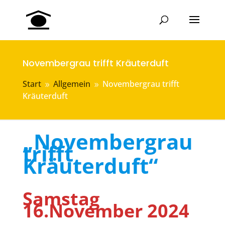
Novembergrau trifft Kräuterduft
Start
Allgemein
Novembergrau trifft
9
9
Kräuterduft
„Novembergrau
trifft
Kräuterduft“
Samstag
16.November 2024