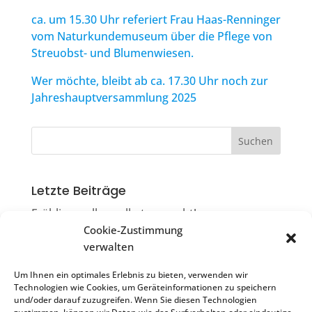
ca. um 15.30 Uhr referiert Frau Haas-Renninger
vom Naturkundemuseum über die Pflege von
Streuobst- und Blumenwiesen.
Wer möchte, bleibt ab ca. 17.30 Uhr noch zur
Jahreshauptversammlung 2025
Letzte Beiträge
Frühlingsrollen selbst gemacht!
Cookie-Zustimmung
Die Ruiter Flimmerkiste
verwalten
Filmkneiple & Flimmerkiste = Flimmerkneiple
Um Ihnen ein optimales Erlebnis zu bieten, verwenden wir
Sonntagscafé
Technologien wie Cookies, um Geräteinformationen zu speichern
und/oder darauf zuzugreifen. Wenn Sie diesen Technologien
Impulsvortrag „Resilienz stärken“