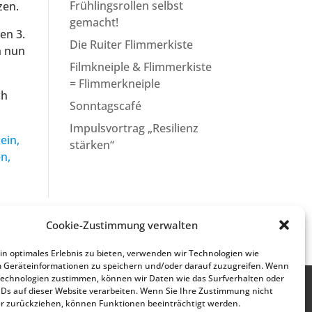
Frühlingsrollen selbst
zen.
gemacht!
en 3.
Die Ruiter Flimmerkiste
h nun
Filmkneiple & Flimmerkiste
= Flimmerkneiple
ch
Sonntagscafé
Impulsvortrag „Resilienz
ein,
stärken“
n,
Cookie-Zustimmung verwalten
n optimales Erlebnis zu bieten, verwenden wir Technologien wie
m Geräteinformationen zu speichern und/oder darauf zuzugreifen. Wenn
Technologien zustimmen, können wir Daten wie das Surfverhalten oder
IDs auf dieser Website verarbeiten. Wenn Sie Ihre Zustimmung nicht
er zurückziehen, können Funktionen beeinträchtigt werden.