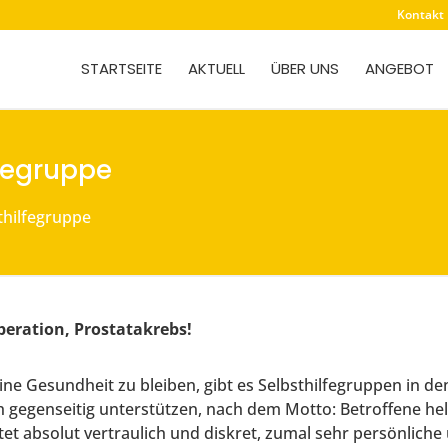
Kontakt
STARTSEITE
AKTUELL
ÜBER UNS
ANGEBOT
lfegruppe
thilfegruppe
eration, Prostatakrebs!
ine Gesundheit zu bleiben, gibt es Selbsthilfegruppen in d
h gegenseitig unterstützen, nach dem Motto: Betroffene he
tet absolut vertraulich und diskret, zumal sehr persönliche