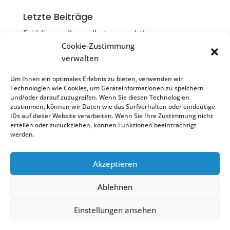
Letzte Beiträge
Frühlingsrollen selbst gemacht!
Cookie-Zustimmung
Die Ruiter Flimmerkiste
verwalten
Filmkneiple & Flimmerkiste = Flimmerkneiple
Um Ihnen ein optimales Erlebnis zu bieten, verwenden wir
Sonntagscafé
Technologien wie Cookies, um Geräteinformationen zu speichern
und/oder darauf zuzugreifen. Wenn Sie diesen Technologien
Impulsvortrag „Resilienz stärken“
zustimmen, können wir Daten wie das Surfverhalten oder eindeutige
IDs auf dieser Website verarbeiten. Wenn Sie Ihre Zustimmung nicht
erteilen oder zurückziehen, können Funktionen beeinträchtigt
werden.
Akzeptieren
Treffpunkt Ostfildern Ruit | 2022
Ablehnen
Scharnhauser Str. 25
Einstellungen ansehen
Tel. 0711 4414063