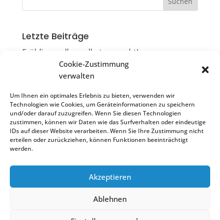
Letzte Beiträge
Frühlingsrollen selbst gemacht!
Cookie-Zustimmung
Die Ruiter Flimmerkiste
verwalten
Filmkneiple & Flimmerkiste = Flimmerkneiple
Um Ihnen ein optimales Erlebnis zu bieten, verwenden wir
Sonntagscafé
Technologien wie Cookies, um Geräteinformationen zu speichern
und/oder darauf zuzugreifen. Wenn Sie diesen Technologien
Impulsvortrag „Resilienz stärken“
zustimmen, können wir Daten wie das Surfverhalten oder eindeutige
IDs auf dieser Website verarbeiten. Wenn Sie Ihre Zustimmung nicht
erteilen oder zurückziehen, können Funktionen beeinträchtigt
werden.
Akzeptieren
Treffpunkt Ostfildern Ruit | 2022
Ablehnen