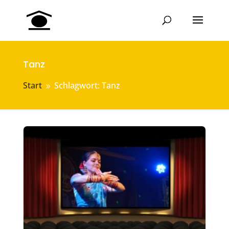
Tanz
Start
Schlagwort: Tanz
9