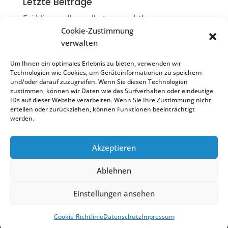
Letzte Beiträge
Frühlingsrollen selbst gemacht!
Cookie-Zustimmung
Die Ruiter Flimmerkiste
verwalten
Filmkneiple & Flimmerkiste = Flimmerkneiple
Um Ihnen ein optimales Erlebnis zu bieten, verwenden wir
Sonntagscafé
Technologien wie Cookies, um Geräteinformationen zu speichern
und/oder darauf zuzugreifen. Wenn Sie diesen Technologien
Impulsvortrag „Resilienz stärken“
zustimmen, können wir Daten wie das Surfverhalten oder eindeutige
IDs auf dieser Website verarbeiten. Wenn Sie Ihre Zustimmung nicht
erteilen oder zurückziehen, können Funktionen beeinträchtigt
werden.
Akzeptieren
Treffpunkt Ostfildern Ruit | 2022
Ablehnen
Scharnhauser Str. 25
Einstellungen ansehen
Tel. 0711 4414063
treffpunkt.ruit@ostfildern.de
Cookie-Richtlinie
Datenschutz
Impressum