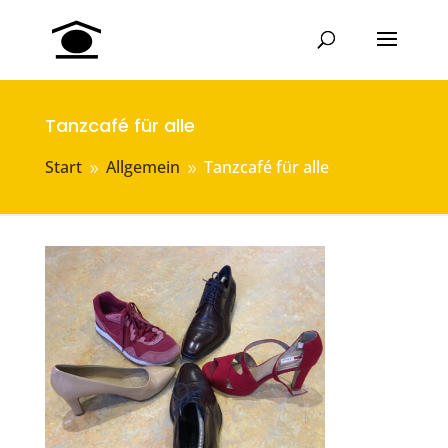
Tanzcafé für alle
Start
Allgemein
Tanzcafé für alle
9
9