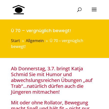
Ü 70 – vergnüglich bewegt!
Start
Allgemein
Ü 70 – vergnüglich
9
9
bewegt!
Ab Donnerstag, 3.7. bringt Katja
Schmid Sie mit Humor und
abwechslungsreichen Übungen „auf
Trab“…natürlich dürfen auch die
Jüngeren mitmachen!
Mit oder ohne Rollator, Bewegung
macht Spaß und hält fit – nicht nur