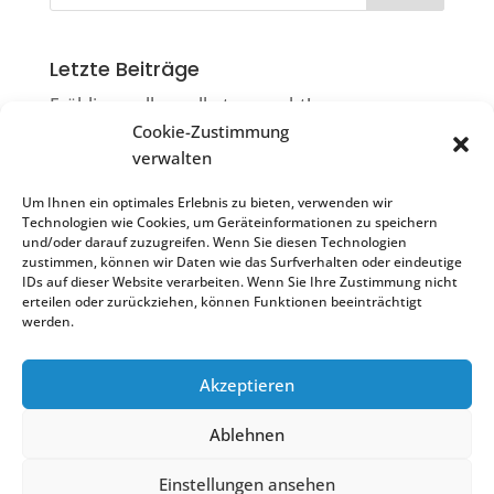
Letzte Beiträge
Frühlingsrollen selbst gemacht!
Cookie-Zustimmung
Die Ruiter Flimmerkiste
verwalten
Filmkneiple & Flimmerkiste = Flimmerkneiple
Um Ihnen ein optimales Erlebnis zu bieten, verwenden wir
Sonntagscafé
Technologien wie Cookies, um Geräteinformationen zu speichern
und/oder darauf zuzugreifen. Wenn Sie diesen Technologien
Impulsvortrag „Resilienz stärken“
zustimmen, können wir Daten wie das Surfverhalten oder eindeutige
IDs auf dieser Website verarbeiten. Wenn Sie Ihre Zustimmung nicht
erteilen oder zurückziehen, können Funktionen beeinträchtigt
werden.
Akzeptieren
Treffpunkt Ostfildern Ruit | 2022
Ablehnen
Scharnhauser Str. 25
Einstellungen ansehen