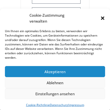
+ iCal / Outlook Export
Cookie-Zustimmung
verwalten
Um Ihnen ein optimales Erlebnis zu bieten, verwenden wir
Technologien wie Cookies, um Geräteinformationen zu speichern
und/oder darauf zuzugreifen. Wenn Sie diesen Technologien
zustimmen, können wir Daten wie das Surfverhalten oder eindeutige
IDs auf dieser Website verarbeiten. Wenn Sie Ihre Zustimmung nicht
erteilen oder zurückziehen, können Funktionen beeinträchtigt
werden.
Akzeptieren
Treffpunkt Ostfildern Ruit | 2022
Ablehnen
Scharnhauser Str. 25
Einstellungen ansehen
Tel. 0711 4414063
treffpunkt.ruit@ostfildern.de
Cookie-Richtlinie
Datenschutz
Impressum