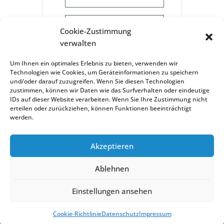
+ iCal / Outlook Export
Cookie-Zustimmung
verwalten
Um Ihnen ein optimales Erlebnis zu bieten, verwenden wir
Technologien wie Cookies, um Geräteinformationen zu speichern
und/oder darauf zuzugreifen. Wenn Sie diesen Technologien
zustimmen, können wir Daten wie das Surfverhalten oder eindeutige
IDs auf dieser Website verarbeiten. Wenn Sie Ihre Zustimmung nicht
erteilen oder zurückziehen, können Funktionen beeinträchtigt
werden.
Akzeptieren
Treffpunkt Ostfildern Ruit | 2022
Ablehnen
Scharnhauser Str. 25
Einstellungen ansehen
Tel. 0711 4414063
treffpunkt.ruit@ostfildern.de
Cookie-Richtlinie
Datenschutz
Impressum