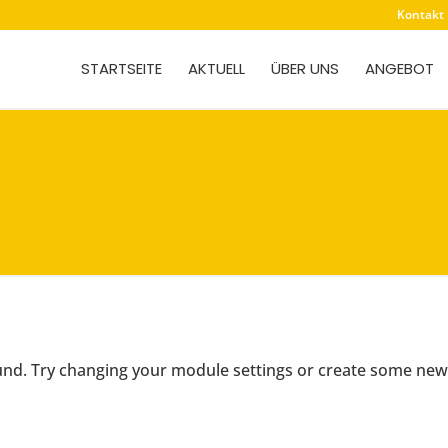
Kontakt
STARTSEITE
AKTUELL
ÜBER UNS
ANGEBOT
und. Try changing your module settings or create some ne