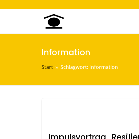
Information
Start
Schlagwort: Information
9
Impulsvortrag „Resilie