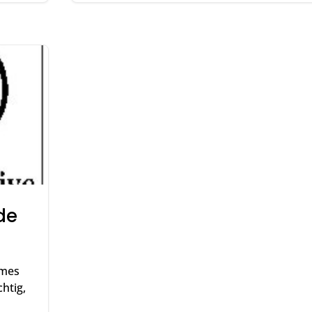
de
hmes
chtig,