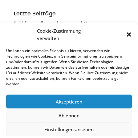
Letzte Beiträge
Frühlingsrollen selbst gemacht!
Cookie-Zustimmung
Die Ruiter Flimmerkiste
verwalten
Filmkneiple & Flimmerkiste = Flimmerkneiple
Um Ihnen ein optimales Erlebnis zu bieten, verwenden wir
Sonntagscafé
Technologien wie Cookies, um Geräteinformationen zu speichern
und/oder darauf zuzugreifen. Wenn Sie diesen Technologien
Impulsvortrag „Resilienz stärken“
zustimmen, können wir Daten wie das Surfverhalten oder eindeutige
IDs auf dieser Website verarbeiten. Wenn Sie Ihre Zustimmung nicht
erteilen oder zurückziehen, können Funktionen beeinträchtigt
werden.
Akzeptieren
Treffpunkt Ostfildern Ruit | 2022
Ablehnen
Scharnhauser Str. 25
Einstellungen ansehen
Tel. 0711 4414063