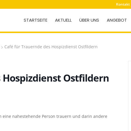
Kontakt
STARTSEITE
AKTUELL
ÜBER UNS
ANGEBOT
Café für Trauernde des Hospizdienst Ostfildern
 Hospizdienst Ostfildern
 eine nahestehende Person trauern und darin andere