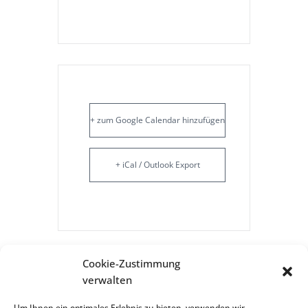
+ zum Google Calendar hinzufügen
+ iCal / Outlook Export
Tags:
,
,
Cookie-Zustimmung
BILDUNG
GESUNDHEIT
verwalten
,
,
INFORMATION
MÄNNER
Um Ihnen ein optimales Erlebnis zu bieten, verwenden wir