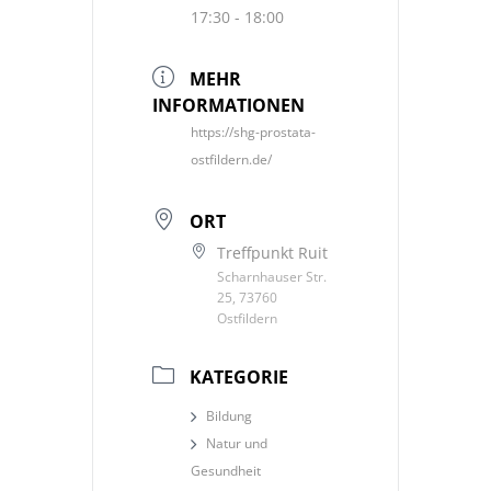
17:30 - 18:00
MEHR
INFORMATIONEN
https://shg-prostata-
ostfildern.de/
ORT
Treffpunkt Ruit
Scharnhauser Str.
25, 73760
Ostfildern
KATEGORIE
Bildung
Natur und
Gesundheit